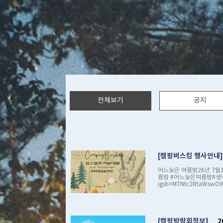
전체보기
공지
캠핑버스킹 행사안내
어느늦은 여름밤26년 7월
름밤 #어느늦은여름밤#생각을
igsh=MTNtc2RtaWsw
캠핑박람회정보
2