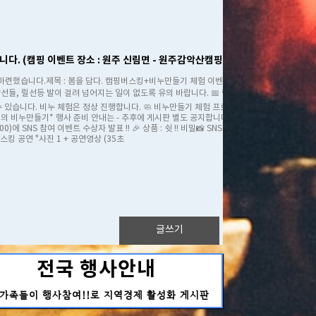
니다. (캠핑 이벤트 장소 : 원주 신림면 - 원주감악산캠핑숲캠핑장)
마련했습니다.​제목 : 봄을 담다. 캠핑버스킹+비누만들기 체험 이벤트 ​📍 버스킹+비
선들, 릴선등 발이 걸려 넘어지는 일이 없도록 유의 바랍니다. ​📅 행사 일정🎶 버스
소 될수 있습니다. 비누 체험은 정상 진행합니다. ​🧼 비누만들기 체험 프로그램🎶 비누체
름쌤의 비누만들기​* 행사 준비 안내는 - 추후에 게시판 별도 공지합니다.본 비누만들기
SNS 참여 이벤트 수상자 발표 !! 🎉 상품 : 쉿 !! 비밀​📸 SNS 이벤트 참여 안내
킹 공연 "사진 1 + 공연영상 (35초
글쓰기
전국 행사안내
가족들이 행사참여!!로 지역경제 활성화 게시판