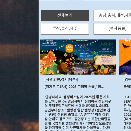
전체보기
충남,충북,대전,세
부산,울산,제주
[행사종료]
서울,인천,경기(남부)
강원
(경기도 고양시) 2025 고캠핑 스쿨 / 캠핑지구력 무럭무럭 콘서트 / 파란자전거 버스킹 25.10.24(금) 최종 공지
안녕하세요. 캠핑버스킹이 2025년 좋은 기회
GOC
를 맞아 , 한국관광공사에서 진행하는 캠핑지구
SEA
력 무럭무럭콘서트에 초대를 받게되었습니다.​
즌 P
공연무대장소 : 캠핑장 일반 캠핑장 (출입로 잔
록기간
디 광장) 캠핑장 출입로 "A 존"​*** 아래 야영
202
장 안내도 참조 *** 공연장소는 북한산국립공
(KI
원내 국립시설 캠핑장인 사기막야영장으로공연
레저
을 하기위해 이미 사전답사를 다녀왔습니다.​매
전시품