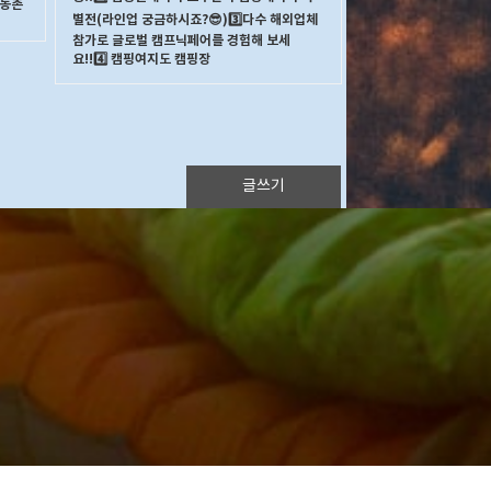
 농촌
별전(라인업 궁금하시죠?😎)3️⃣다수 해외업체
참가로 글로벌 캠프닉페어를 경험해 보세
요!!4️⃣ 캠핑여지도 캠핑장
글쓰기