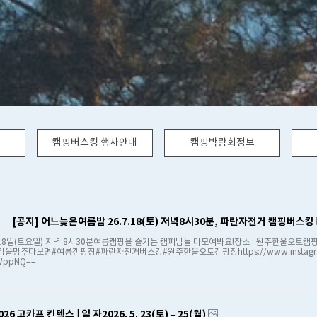
캠핑버스킹 행사안내
캠핑박람회정보
[공지] 어느늦은여름밤 26.7.18(토) 저녁8시30분, 파란자전거 캠핑버스킹
18일(토요일) 저녁 8시30분여름캠핑을 즐기는 캠퍼님들 다모여봐요!장소 : 원주한울오
멈추다보면#여름캠핑장#파란자전거버스킹#원주한울오토캠핑장​https://www.instagram
OWppNQ==
026 고카프 킨텍스 | 일 자2026. 5. 23(토) – 25(월)