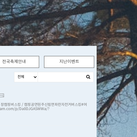
전국축제안내
지난이벤트
토캠핑장캠핑버스킹 / 캠핑공연원주신림면파란자전거버스킹#여
.com/p/Da0DJGASWWa/?