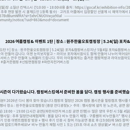
25(월)장 소일산 킨텍스시 간10:00 ~ 18:00내용 출처 : https://gocaf.kr/exhibition-inf
후 현장 발권 시 결제(1인 1등록 필수) · 고카프 어플에서 입장할인 선결제 시 예약가에서 1,00
57BdBumNfRA?si=5xhrCNUOVwya90al ----------------------------------------------
community/notice/?uid=863&mod=document
2026 여름캠핑& 이벤트 1탄 | 장소 : 원주한울오토캠핑장 | 5.24(일) 
제1탄 !! | 장소 : 원주한울오토캠핑장 | 5.24(일) 포차&캠핑버스킹지난 5월4일 포차&캠핑
이 만들어 갑니다. 이젠 눈치보지말고 ~ 라이브 포차에서음식도 함께 만들어 나누어 먹어요!! ~~ 
 ~ 서비스 안주 만들며 노래불러 드립니다. 우리 아이들에게는 즐거운 캠핑먹방과 라이브음악도 
 #즐거운캠핑 #신림면캠핑장 #파란자전거버스킹
의 시즌이 다가왔습니다. 캠핑버스킹에서 준비한 봄을 담다. 캠핑 행사를 준비했습니
분!! 2026년 다시 봄이 찾아 왔습니다.캠핑의 절정인 2026 캠핑 봄시즌을 힐링캠프 행사를 
행사 장소 : 원주한울오토캠핑장 (중앙 잔디광장)👉 주의 : 행사장에 설치 된 노끈과, 공연 음
(일) 18:00 ~ 19:00 (1시간 공연)(파란자전거 버스킹 공연 진행)※ 많은 양의 우천 시 5월
행사일 : 추후 일정안내체험제목 : 봄을 담다 비누 만들기 체험 - 구름쌤의 비누만들기​* 행사
기 인증 이벤트캠핑장 방문 + 행사 후기 인증 시 참여 가능공연 종료 후 (19:00)에 SNS 참여 이벤
에 업로드해주세요!✔ 비누 만들기 체험 사진 1 또는 (35초 이내 쇼츠 영상물)✔ 버스킹 공연 