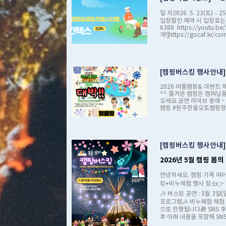
일 자2026. 5. 23(토) – 
입장할인 예약 시 입장료는 추
6388 https://youtu.be/
개!]https://gocaf.kr/
캠핑버스킹 행사안내
2026 여름캠핑& 이벤트 
^^ 즐거운 캠핑은 캠퍼님들
오세요.​공연 라이브 중에
캠핑 #원주한울오토캠핑장
캠핑버스킹 행사안내
2026년 5월 캠핑 봄
안녕하세요. 캠핑 가족 여러
킹+비누체험 행사 장소👉 
🎶 버스킹 공연 : 5월 3일
프로그램🎶 비누체험 체험 
으로 진행됩니다​🎁 SNS 후
후 아래 내용을 포함해 SNS