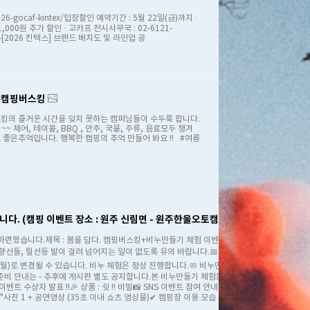
o/2026-gocaf-kintex/입장할인 예약기간 : 5월 22일(금)까지 ·
0원 추가 할인 · 고카프 전시사무국 : 02-6121-
-----------[2026 킨텍스] 브랜드 배치도 및 라인업 공
포차&캠핑버스킹
버스킹의 즐거운 시간을 잊지 못하는 캠퍼님들이 수두룩 합니다.​
체어, 테이블, BBQ , 안주, 국물, 주류, 음료모두 챙겨
좋은추억입니다. 행복한 캠핑의 추억 만들어 봐요 !! #여름
다. (캠핑 이벤트 장소 : 원주 신림면 - 원주한울오토캠핑장)
마련했습니다.​제목 : 봄을 담다. 캠핑버스킹+비누만들기 체험 이벤트 ​📍 버스
향선들, 릴선등 발이 걸려 넘어지는 일이 없도록 유의 바랍니다.​📅 행사 일정
 4일(월)로 변경될 수 있습니다. 비누 체험은 정상 진행합니다.​🧼 비누만들기 체험
 준비 안내는 - 추후에 게시판 별도 공지합니다.본 비누만들기 체험은 유료 체험
트 수상자 발표 !!🎉 상품 : 쉿 !! 비밀​📸 SNS 이벤트 참여 안내행사 참여
"사진 1 + 공연영상 (35초 이내 쇼츠 영상물)✔ 캠핑장 이용 모습 사진