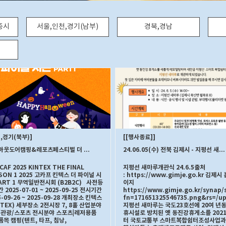
종시
서울,인천,경기(남부)
경북,경남
,경기(북부)
[행사종료]
국제아웃도어캠핑&레포츠페스티벌 더 파이널 시즌 PART 1(일 자2025. 9. 26(금) – 28(일))
24.06.05(수) 전북 김제시 - 지평선 새마루 개관식 안내 / 정보 출처 김제시
AF 2025 KINTEX THE FINAL
지평선 새마루개관식 24.6.5출처
SON 1 2025 고카프 킨텍스 더 파이널 시
: https://www.gimje.go.kr 김제시
ART 1 무역일반전시회 (B2B2C) 사전등
이지
 2025-07-01 ~ 2025-09-25 전시기간
https://www.gimje.go.kr/synap/
5-09-26 ~ 2025-09-28 개최장소 킨텍스
fn=171651325546735.png&rs=/u
NTEX) 세부장소 2전시장 7, 8홀 산업분야
지평선 새마루는 국도23호선에 20여 년동
/관광/스포츠 전시분야 스포츠|레저용품
휴시설로 방치된 옛 동진강휴게소를 202
목 캠핑(텐트, 타프, 침낭,
터 국토교통부 스마트복합쉼터조성사업과