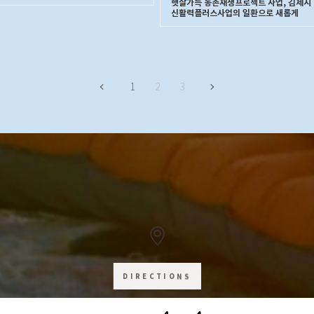
햇살가득 농촌재생프로젝트 사업, 김제시
신활력플러스사업의 일환으로 새롭게
1
2
3
DIRECTIONS