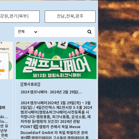
강원,경기(북부)
전남,전북,광주
[행사종료]
2024 캠프닉페어- 2024년 2월 29일(목) ~ 3월 3일(일) / 4일간 , 장소 : 킨텍스 제1전시장 3-5홀
2024 캠프닉페어2024년 2월 29일(목) ~ 3월
 홈페
3일(일) / 4일간킨텍스 제1전시장 3-5홀 2024
캠프닉페어(캠핑&피크닉페어)사전등록을 시
skin/doc.html?
작합니다! 캠핑용품, 피크닉용품, 감성소품, 레
pload_data/Synap/BBS_0000221/&cpath=
저차량 등!캠핑의 모든것! 2024년 관람
안 유
POINT!1️⃣ 캠핑카 존에서 독일 Messe
1년부
Düsseldorf GmbH 의 독일 파빌리온 준비
 전북
중!!2️⃣ 캠핑인테리어 고수들의 캠핑테리어 특